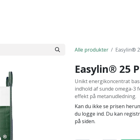
side
Foder
Marken
Shop
Om agmondo
Alle produkter
Easylin® 2
Easylin® 25 P
Unikt energikoncentrat bas
indhold af sunde omega-3 
effekt på metanudledning.
Kan du ikke se prisen herunde
du logge ind. Du kan regist
på siden.