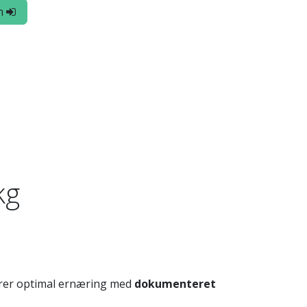
n
kg
erer optimal ernæring med
dokumenteret