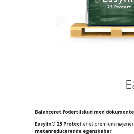
E
Balanceret fodertilskud med dokumenter
Easylin® 25 Protect
er et premium højenerg
metanreducerende egenskaber
.